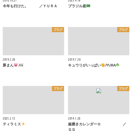
2010.10.21
2025.4.18
今年も行けた。 ／ＹＵＲＡ
ブラジル産
ブログ
ブログ
2019.2.28
2019.7.20
豚まん
/rii
キュウリがいっぱい
/YURA
ブログ
ブログ
2025.2.15
2014.1.28
ティラミス
歯磨きカレンダー☆ ／
ＧＧ