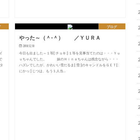
グ
ブログ
やった～（＾-＾） ／ＹＵＲＡ
2010.12.10
イ
今日も出ました～１等[:チョキ:] １等を見事当てたのは・・・Ｙｕ
で
ｕちゃんでした。 妹のＨｉｎａちゃんは残念ながら・・・
スタ
ハズレでしたが、かわいい雪だるま[:雪:]のキャンドルをＧＥＴ[:
にかっ:] じつは、もう１人当…