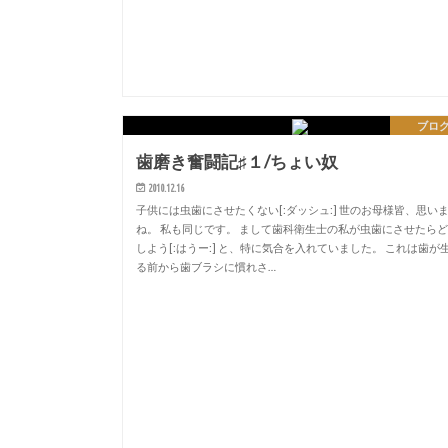
ブロ
歯磨き奮闘記♯１/ちょい奴
2010.12.16
子供には虫歯にさせたくない[:ダッシュ:] 世のお母様皆、思い
ね。 私も同じです。 まして歯科衛生士の私が虫歯にさせたら
しよう[:はうー:] と、特に気合を入れていました。 これは歯が
る前から歯ブラシに慣れさ…