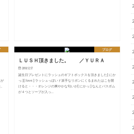
グ
ブログ
ＬＵＳＨ頂きました。 ／ＹＵＲＡ
2010.12.17
誕生日プレゼントにラッシュのギフトボックスを頂きました[:にか
数が
っ:][:love:] ラッシュっぽいド派手なリボンにくるまれたはこを開
た、
けると・・・オレンジの爽やかな匂いが[:にかっ:] なんとバスボム
が４つとソープが入っ…