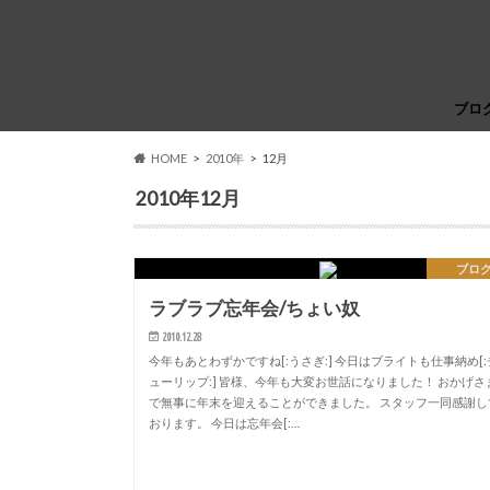
ブロ
HOME
2010年
12月
2010年12月
ブロ
ラブラブ忘年会/ちょい奴
2010.12.28
今年もあとわずかですね[:うさぎ:] 今日はブライトも仕事納め[:
ューリップ:] 皆様、今年も大変お世話になりました！ おかげさ
で無事に年末を迎えることができました。 スタッフ一同感謝し
おります。 今日は忘年会[:…