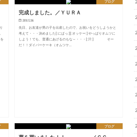
グ
ブログ
完成しました。／ＹＵＲＡ
2010.12.06
り
先日、お友達が男の子を出産したので、お祝いをどうしようかと
。
考えて・・・決めました[:にぱっ:][:オッケー:] やっぱりオムツに
様を
しよう！でも、普通にあげるのもな～・・・[:汗:] そー
だ！！ダイパーケーキ（オムツケ…
グ
ブログ