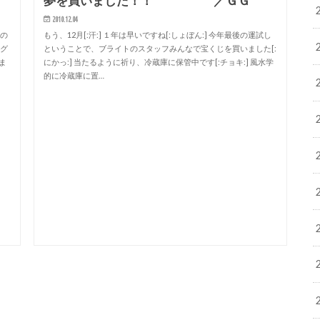
夢を買いました！！ ／ＧＧ
2010.12.04
車の
もう、12月[:汗:] １年は早いですね[:しょぼん:] 今年最後の運試し
とグ
ということで、ブライトのスタッフみんなで宝くじを買いました[:
ま
にかっ:] 当たるように祈り、冷蔵庫に保管中です[:チョキ:] 風水学
的に冷蔵庫に置…