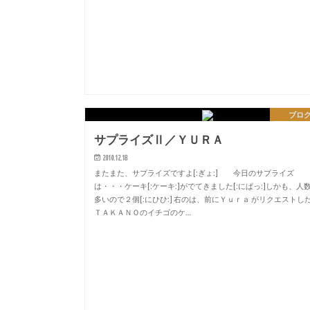
ブロ
サプライズⅡ／ＹＵＲＡ
2010.12.18
またまた、サプライズですよ[:ぎょ:] 今日のサプライズ
は・・・ケーキ[:ケーキ:]がでてきました[:にぱっ:]しかも、人
多いので２個[:にひひ:] 右のは、前にＹｕｒａ がリクエストし
ＴＡＫＡＮＯのイチゴのケ…