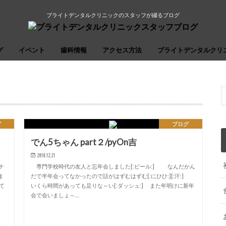
ブライトデンタルクリニックのスタッフが綴るブログ
グ
イベント
歯科情報
アクセス方法
ブライトデンタルクリ
グ
ブログ
でん5ちゃん part２/pyOn吉
2010.12.21
チ
専門学校時代の友人と忘年会しました[:ビール:] なんだかん
ま
だで半年会ってなかったので話がはずむはずむ[:にひひ:][:汗:]
て
いくら時間があっても足りな～い[:ダッシュ:] また年明けに新年
会で会いましょ～…