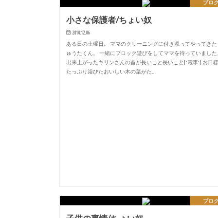
ブロ
小さな保護者/ちょい奴
2010.12.06
ある日の土曜日。 ママのクリーニングに付き添ってやってきた
ゅうたくん。 一緒にブロック遊びをしてママを待っていました
出来上がったキリンさんの首が長いこと長いこと[:電車:] お日
たっぷり浴びたおいしい木の葉がた…
ブロ