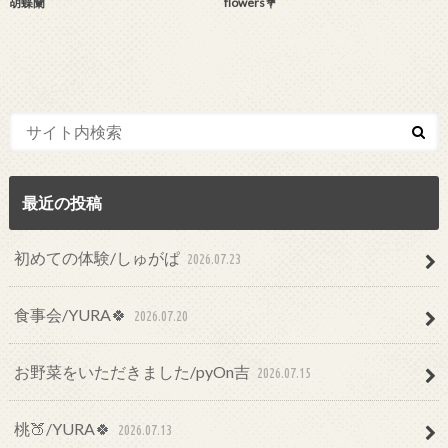
胡蝶蘭
flowers💐
最近の投稿
初めての体験/しゅがぱ
2026.07.23
食事会/YURA🍀
2026.07.20
お野菜をいただきました/pyOn吉
2026.07.15
桃🍑/YURA🍀
2026.07.13