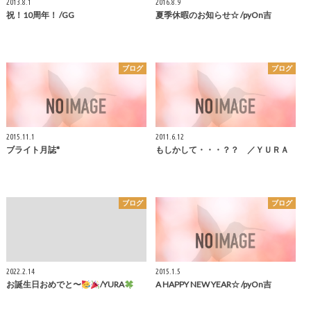
2013.8.1
2016.8.9
祝！10周年！ /GG
夏季休暇のお知らせ☆ /pyOn吉
ブログ
ブログ
2015.11.1
2011.6.12
ブライト月誌*
もしかして・・・？？ ／ＹＵＲＡ
ブログ
ブログ
2022.2.14
2015.1.5
お誕生日おめでと〜
/YURA
A HAPPY NEW YEAR☆ /pyOn吉