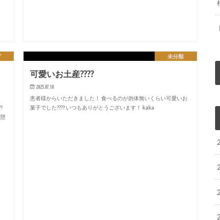
グ
未分類
可愛いお土産????
2025.07.10
患者様からいただきました！ 食べるのが勿体無いくらい可愛いお
?
菓子でした???? いつもありがとうございます！ kaka
憩