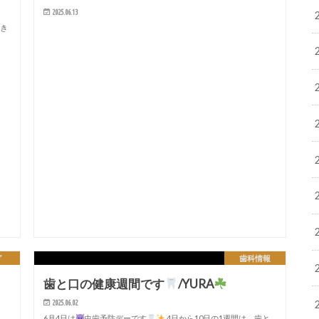
2025.06.13
き
グ
歯科情報
歯と口の健康週間です
/YURA
2025.06.02
6月4日は
虫歯予防デーです
4日から10日の1週間は、歯と