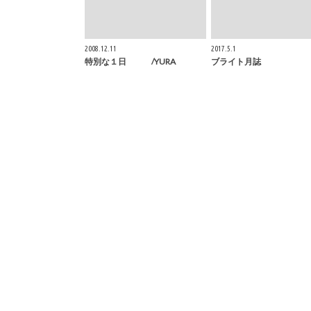
2008.12.11
2017.5.1
特別な１日 /YURA
ブライト月誌