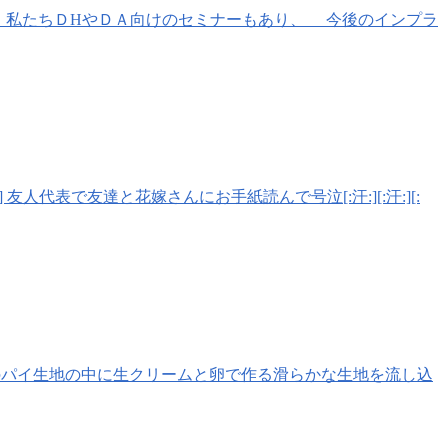
 私たちＤHやＤＡ向けのセミナーもあり、 今後のインプラ
 友人代表で友達と花嫁さんにお手紙読んで号泣[:汗:][:汗:][:
サクのパイ生地の中に生クリームと卵で作る滑らかな生地を流し込