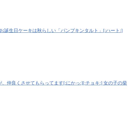
 お誕生日ケーキは秋らしい「パンプキンタルト」[:ハート:]
すが、仲良くさせてもらってます[:にかっ:][:チョキ:] 女の子の柴