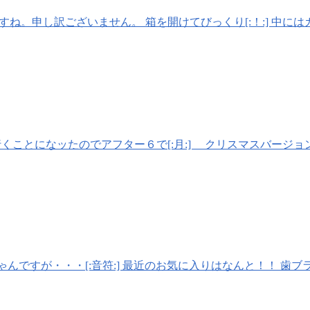
すね。申し訳ございません。 箱を開けてびっくり[:！:] 中には
になッたのでアフター６で[:月:] クリスマスバージョン素敵すぎ
ゃんですが・・・[:音符:] 最近のお気に入りはなんと！！ 歯ブラ