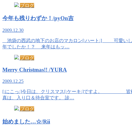
ブログ
今年も残りわずか！/pyOn吉
2009.12.30
池袋の西武の地下のお店のマカロン[:ハート:] 可愛いし
年でしたか！？ 来年はもッ…
ブログ
Merry Christmas!! /YURA
2009.12.25
[:にこっ:]今日は、クリスマス[:ケーキ:]ですよ。 皆
真は、入り口＆待合室です。 診…
ブログ
始めました…☆/Rii