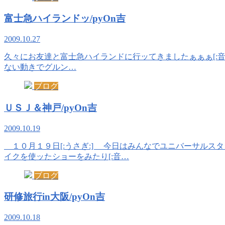
富士急ハイランドッ/pyOn吉
2009.10.27
久々にお友達と富士急ハイランドに行ッてきましたぁぁぁ[:音符:][
ない動きでグルン…
ブログ
ＵＳＪ＆神戸/pyOn吉
2009.10.19
１０月１９日[:うさぎ:] 今日はみんなでユニバーサルスタ
イクを使ッたショーをみたり[:音…
ブログ
研修旅行in大阪/pyOn吉
2009.10.18