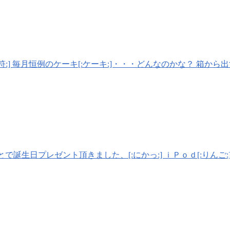
 毎月恒例のケーキ[:ケーキ:]・・・どんなのかな？ 箱か
日プレゼント頂きました、[:にかっ:] ｉＰｏｄ[:りんご:][:チョキ