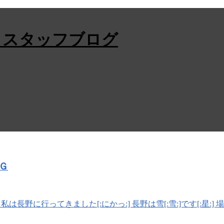
Ｇ
は長野に行ってきました[:にかっ:] 長野は雪[:雪:]です[:星: