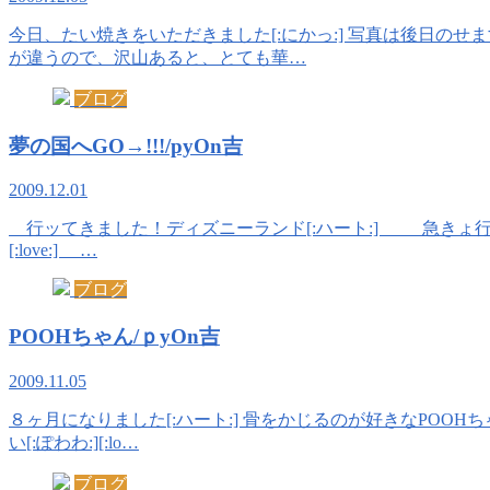
今日、たい焼きをいただきました[:にかっ:] 写真は後日のせま
が違うので、沢山あると、とても華…
ブログ
夢の国へGO→!!!/pyOn吉
2009.12.01
行ッてきました！ディズニーランド[:ハート:] 急きょ行くこと
[:love:] …
ブログ
POOHちゃん/ｐyOn吉
2009.11.05
８ヶ月になりました[:ハート:] 骨をかじるのが好きなPOOHち
い[:ぽわわ:][:lo…
ブログ