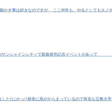
 体を動かす事は好きなのですが、 ここ何年も、やるとしてもスノボ
ンシャインシティで新曲発売記念イベントがあッて 錦
た[:にかっ:] 校舎に蔦がからまっているので有名な立教大学で