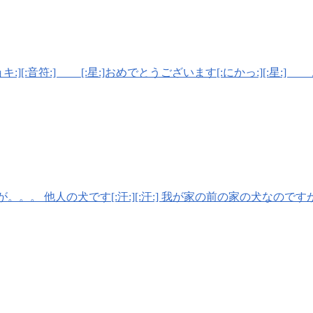
:音符:] [:星:]おめでとうございます[:にかっ:][:星:]
すが。。。 他人の犬です[:汗:][:汗:] 我が家の前の家の犬なので