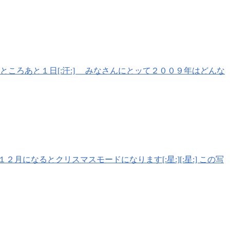
ころあと１日[:汗:] みなさんにとッて２００９年はどんな
なるとクリスマスモードになります[:星:][:星:] この写