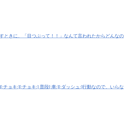
ら出すときに、「目つぶって！！」なんて言われたからどんなの
:][:チョキ:] 普段[:車:][:ダッシュ:]行動なので、いらな