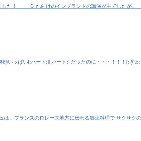
ました！ Ｄｒ.向けのインプラントの講演が主でしたが、
いッぱい[:ハート:][:ハート:] だッたのに・・・！！！[:ぎょ:]
] キッシュは、フランスのロレーヌ地方に伝わる郷土料理で サク