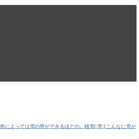
] 場所によっては雪の壁ができるほどの、積雪[:雪:] こんなに雪が