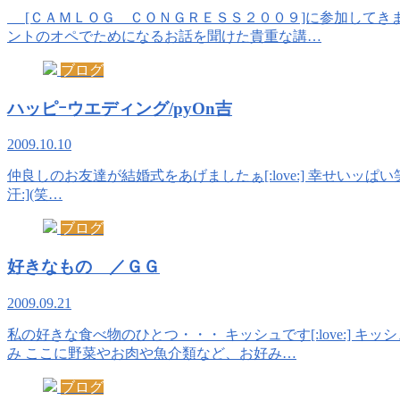
[ＣＡＭＬＯＧ ＣＯＮＧＲＥＳＳ２００９]に参加してき
ントのオペでためになるお話を聞けた貴重な講…
ブログ
ハッピｰウエディング/pyOn吉
2009.10.10
仲良しのお友達が結婚式をあげましたぁ[:love:] 幸せいッぱい笑顔
汗:](笑…
ブログ
好きなもの ／ＧＧ
2009.09.21
私の好きな食べ物のひとつ・・・ キッシュです[:love:
み ここに野菜やお肉や魚介類など、お好み…
ブログ