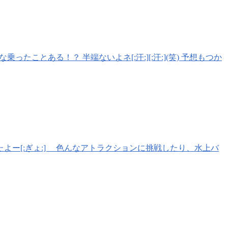
ったことある！？ 半端ないよネ[:汗:][:汗:](笑) 予想もつか
よー[:ぎょ:] 色んなアトラクションに挑戦したり、水上バ