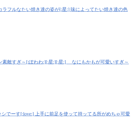
カラフルなたい焼き達の姿が[:星:] 味によってたい焼き達の色
～[:ぽわわ:][:星:][:星:] なにもかもが可愛いすぎ～
シでーす[:love:] 上手に前足を使ッて持ッてる所がめちゃ可愛