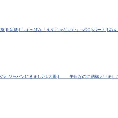
:音符:] しょッぱな「ええじゃないか」へGO[:ハート:] みんな乗
ジオジャパンにきました[:太陽:] 平日なのに結構人いました