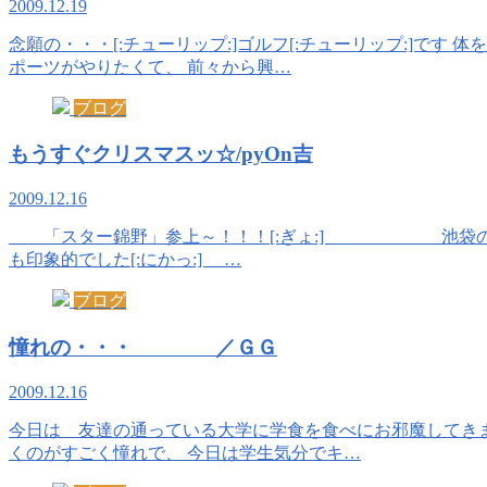
2009.12.19
念願の・・・[:チューリップ:]ゴルフ[:チューリップ:]です
ポーツがやりたくて、 前々から興…
ブログ
もうすぐクリスマスッ☆/pyOn吉
2009.12.16
「スター錦野」参上～！！！[:ぎょ:] 池袋のサ
も印象的でした[:にかっ:] …
ブログ
憧れの・・・ ／ＧＧ
2009.12.16
今日は 友達の通っている大学に学食を食べにお邪魔してきまし
くのがすごく憧れで、 今日は学生気分でキ…