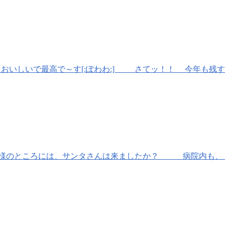
おいしいで最高で～す[:ぽわわ:] さてッ！！ 今年も残すと
様のところには、サンタさんは来ましたか？ 病院内も、１２月に