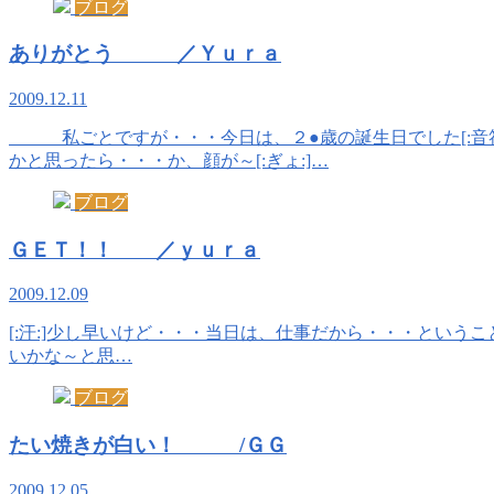
ブログ
ありがとう ／Ｙｕｒａ
2009.12.11
私ごとですが・・・今日は、２●歳の誕生日でした[:音符:]
かと思ったら・・・か、顔が～[:ぎょ:]…
ブログ
ＧＥＴ！！ ／ｙｕｒａ
2009.12.09
[:汗:]少し早いけど・・・当日は、仕事だから・・・ということで誕生
いかな～と思…
ブログ
たい焼きが白い！ /ＧＧ
2009.12.05