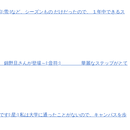
[:雪:]など、シーズンもの だけだったので、 １年中できるス
野旦さんが登場～[:音符:] 華麗なステップがとて
す[:星:] 私は大学に通ったことがないので、キャンパスを歩