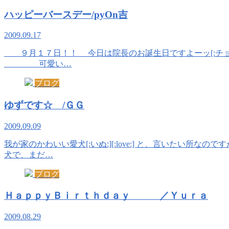
ハッピーバースデー/pyOn吉
2009.09.17
９月１７日！！ 今日は院長のお誕生日ですよーッ[:チョキ:][
可愛い…
ブログ
ゆずです☆ /ＧＧ
2009.09.09
我が家のかわいい愛犬[:いぬ:][:love:] と、言いたい所なので
犬で、まだ…
ブログ
ＨａｐｐｙＢｉｒｔｈｄａｙ ／Ｙｕｒａ
2009.08.29